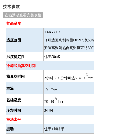
技术参数
左右滑动查看完整表格
样品温度
< 6K-350K
温度范围
（可选更高制冷量DE215冷头冷台温度 < 4K,
安装高温隔热台高温度可达800K）
温度稳定性
优于50mK
冷却和抽真空时间
-3
抽真空时间
2
小时（
90
分钟可达
<1×10
torr
）
-4
室温
10
Torr
-6
基础温度
7K, 10
Torr
冷却时间
3
小时
振动水平
振动
优于
±10
纳米