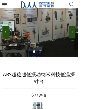
ꄠ
끀
넳
넲
ARS超稳超低振动纳米科技低温探
针台
商品详情