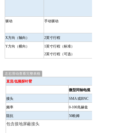
驱动
手动驱动
X
方向（轴向）
2
英寸行程
Y方向（横向）
1英寸行程（标准）
2英寸行程（可选）
左右滑动查看完整表格
直流/低频探针臂
微型同轴电缆
接头
SMA 或BNC
频率
0-100兆赫兹
阻抗
50欧姆
包含接地屏蔽接头