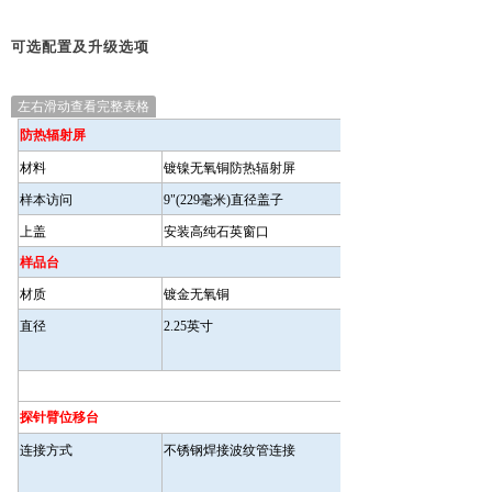
可选配置及升级选项
左右滑动查看完整表格
防热辐射屏
材料
镀镍无氧铜防热辐射屏
样本访问
9"(229
毫米
)
直径盖子
上盖
安装高纯石英窗口
样品台
材质
镀金无氧铜
直径
2.25
英寸
探针臂位移台
连接方式
不锈钢焊接波纹管连接