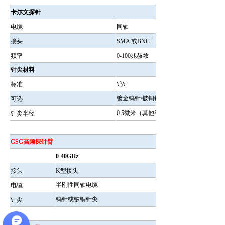
卡尔文探针
电缆
同轴
接头
SMA 或BNC
频率
0-100兆赫兹
针尖材料
钨针
标准
镀金钨针/铍铜镀金
可选
0.5微米（其他半径可选）
针尖半径
GSG高频探针臂
0-40GHz
接头
K型接头
半刚性同轴电缆
电缆
钨针或铍铜针尖
针尖