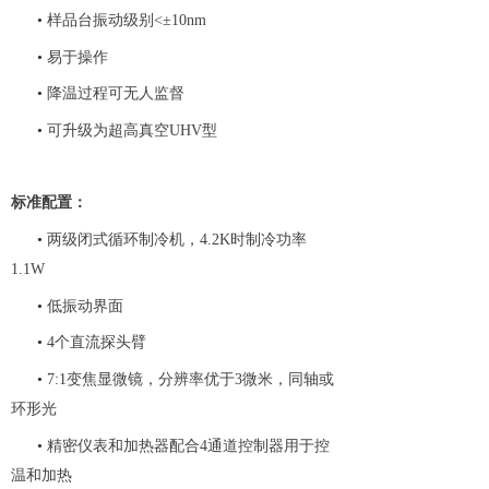
•
样品台振动级别
<±10nm
•
易于操作
•
降温过程可无人监督
•
可升级为超高真空
UHV型
标准配置：
•
两级闭式循环制冷机，
4.2K时制冷功率
1.1W
•
低振动界面
•
4个直流探头臂
•
7:1变焦显微镜，分辨率优于3微米，同轴或
环形光
•
精密仪表和加热器配合
4通道控制器用于控
温和加热