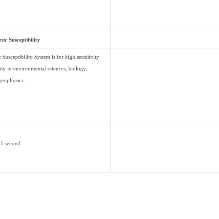
ic Susceptibility
sceptibility System is for high sensitivity
ty in environmental sciences, biology,
 geophysics…
 1 second.