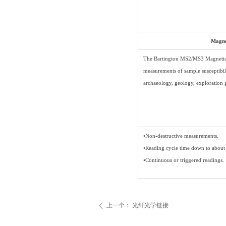
Magnet
The Bartington MS2/MS3 Magnetic Su
measurements of sample susceptibili
archaeology, geology, exploration
•Non-destructive measurements.
•Reading cycle time down to about
•Continuous or triggered readings.
上一个：
光纤光学链接
ꄴ