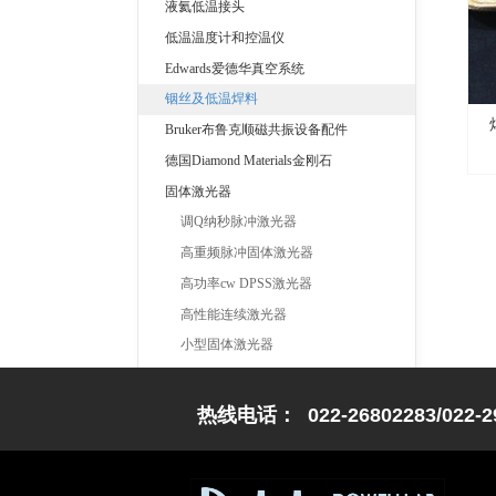
液氦低温接头
低温温度计和控温仪
Edwards爱德华真空系统
铟丝及低温焊料
Bruker布鲁克顺磁共振设备配件
德国Diamond Materials金刚石
固体激光器
调Q纳秒脉冲激光器
高重频脉冲固体激光器
高功率cw DPSS激光器
高性能连续激光器
小型固体激光器
索雷博Thorlabs产品
热线电话： 022-26802