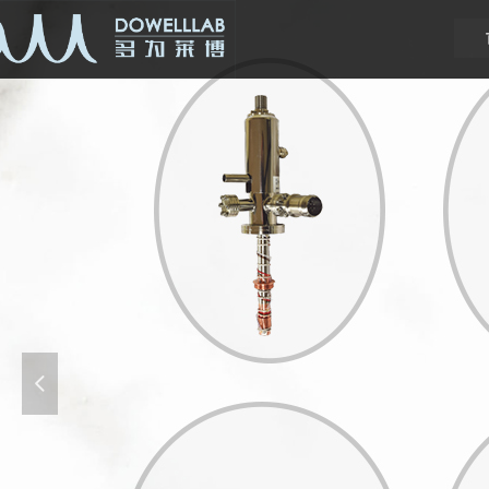
넳
备和
杜