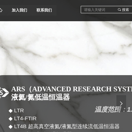
끠
搜索
心
加入我们
联系我们
ARS（ADVANCED RESEARCH SYS
液氦/氮低温恒
温器
넲
温度范围：1.5
◆ LTR
◆ LT4-FTIR
◆ LT4B 超高真空液氦/液氮型连续流低温恒温器